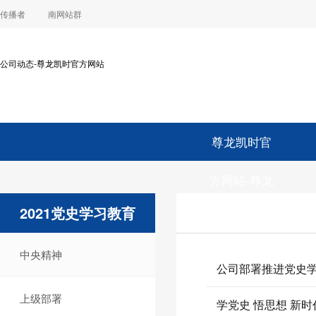
传播者
南网站群
公司动态-尊龙凯时官方网站
尊龙凯时官
方网站-尊龙
2021党史学习教育
官方平台
中央精神
公司部署推进党史
上级部署
学党史 悟思想 新时