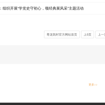
：组织开展“学党史守初心，颂经典展风采”主题活动
尊龙凯时官方网站首页
上5页
上一
更多>>