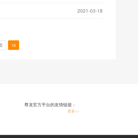
2021-03-18
页
16
尊龙官方平台的友情链接：
更多>>