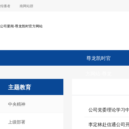
传播者
南网站群
公司要闻-尊龙凯时官方网站
尊龙凯时官
方网站-尊龙
主题教育
官方平台
中央精神
公司党委理论学习中
上级部署
李定林赴信通公司开