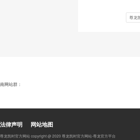
尊龙
南网站群：
法律声明
网站地图
尊龙凯时官方网站 copyright @ 2020
尊龙凯时官方网站-尊龙官方平台