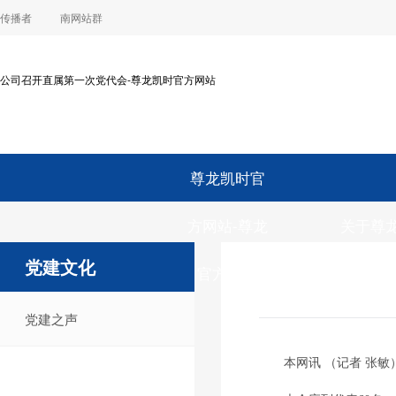
传播者
南网站群
公司召开直属第一次党代会-尊龙凯时官方网站
尊龙凯时官
方网站-尊龙
关于尊
党建文化
官方平台
时官方
党建之声
本网讯 （记者 张敏）