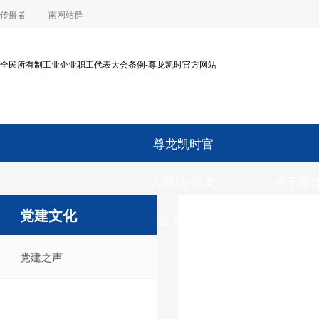
传播者
南网站群
全民所有制工业企业职工代表大会条例-尊龙凯时官方网站
尊龙凯时官
方网站-尊龙
关于尊
党建文化
官方平台
时官方
党建之声