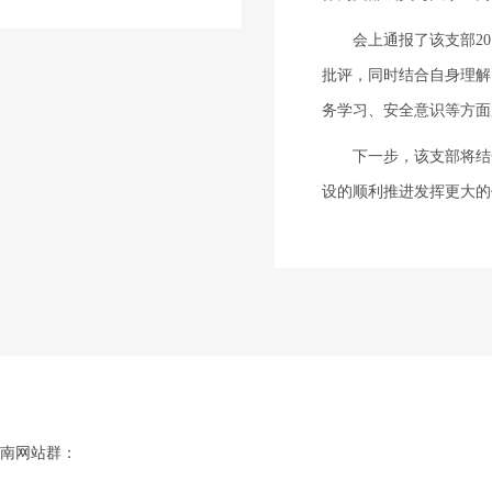
会上通报了该支部201
批评，同时结合自身理解
务学习、安全意识等方面
下一步，该支部将结合
设的顺利推进发挥更大的
南网站群：