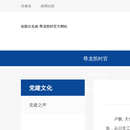
传播者
南网站群
创新出实效-尊龙凯时官方网站
尊龙凯时官
方网站-尊龙
党建文化
官方平台
党建之声
卢鹏
,
天
新，从日常