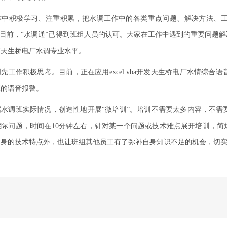
作中积极学习、注重积累，把水调工作中的各类重点问题、解决方法、
。目前，“水调通”已得到班组人员的认可。大家在工作中遇到的重要问题
高天生桥电厂水调专业水平。
创先工作积极思考。目前，正在应用
excel vba
开发天生桥电厂水情综合语
应的语音报警。
据水调班实际情况，创造性地开展“微培训”。培训不需要太多内容，不需
实际问题，时间在
10
分钟左右，针对某一个问题或技术难点展开培训，简
自身的技术特点外，也让班组其他员工有了弥补自身知识不足的机会，切