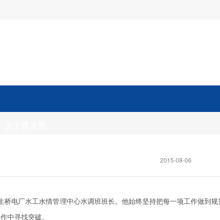
关于尊龙凯
时官方网站
党的声音
新闻中心
2015-08-06
生桥电厂水工水情管理中心水调班班长。他始终坚持把每一项工作做到规
工作中寻找突破。