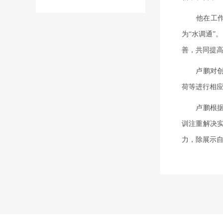
他在工
为“水调通”
善，共同提
卢鹏对
荷等进行相
卢鹏根
训注重解决
力，除展示