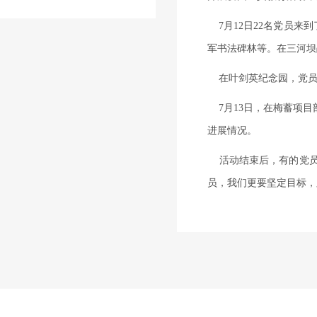
7月12日22名党员来
军书法碑林等。在三河坝
在叶剑英纪念园，党员
7月13日，在梅蓄项目
进展情况。
活动结束后，有的党员
员，我们更要坚定目标