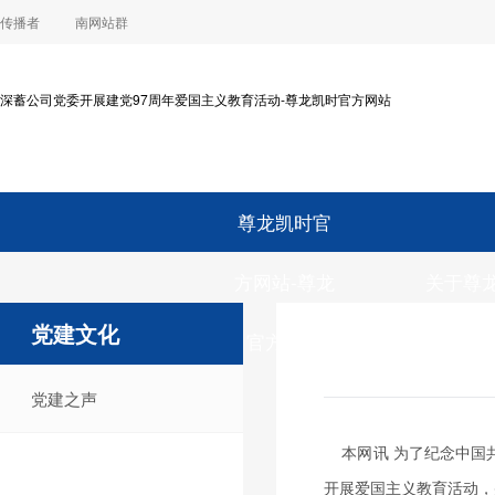
传播者
南网站群
深蓄公司党委开展建党97周年爱国主义教育活动-尊龙凯时官方网站
尊龙凯时官
方网站-尊龙
关于尊
党建文化
官方平台
时官方
党建之声
本网讯 为了纪念中国共
开展爱国主义教育活动