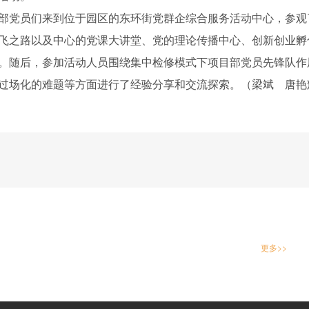
部党员
们
来到位于园区的东环街党群企综合服务活动中心，
参观
飞之路
以及
中心的党课大讲堂、党的理论传播中心、创新创业孵
。
随后，参加活动人员
围绕集中检修模式下项目部党员先锋队作
过场化的难题
等方面进行了经验分享和交流探索。
（梁斌 唐艳
更多>>