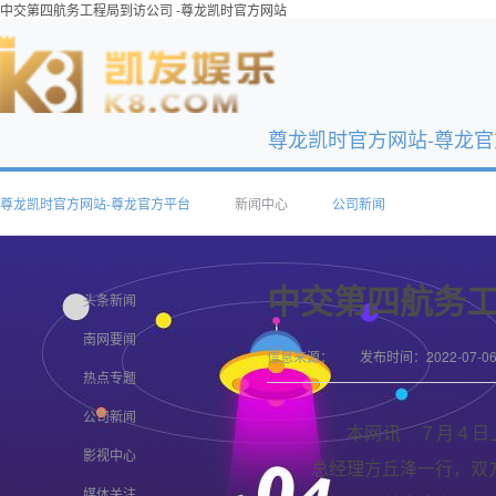
中交第四航务工程局到访公司 -尊龙凯时官方网站
尊龙凯时官方网站-尊龙
尊龙凯时官方网站-尊龙官方平台
新闻中心
公司新闻
中交第四航务
头条新闻
南网要闻
信息来源： 发布时间：2022-07-0
热点专题
公司新闻
本网讯 ７月４日上
影视中心
总经理方丘洚一行，双
媒体关注