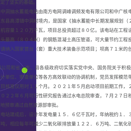
奠定了坚实的基础。
洞抽水蓄能电站由南方电网调峰调频发电有限公司和中广核电
东县高潭镇中洞村境内，是国家《抽水蓄能中长期发展规划（２
装机容量１２０万千瓦，项目总投资超过８０亿。该电站在工程
水头最高（８０４米）的钢筋混凝土高压管道，可大量节约工程
申请纳入国家首台（套）重大技术装备示范项目；坝高７１米的
。
司和省、市、县各级政府切实落实党中央、国务院关于积极
设计单位、审查单位等各方高效联动的协调机制，党员发挥模范
项目核准仅用时１１个月。２０２１年５月启动项目前期工作，
２０２２年６月可行性研究报告通过水电总院审查，７月２７日
用地预审通过自然资源部审批。
站建成后，设计年发电量１５．６亿千瓦时，年纳税约１．３
万吨，相应每年可减少二氧化碳排放量１２２．６万吨、二氧化