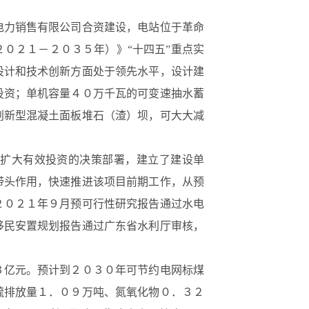
力销售有限公司合资建设，电站位于革命
０２１－２０３５年）》“十四五”重点实
设计和技术创新方面处于领先水平，设计建
投资；单机容量４０万千瓦的可变速抽水蓄
创新型混凝土面板堆石（渣）坝，可大大减
扩大有效投资的决策部署，建立了建设单
带头作用，快速推进该项目前期工作，从预
２０２１年９月预可行性研究报告通过水电
移民安置规划报告通过广东省水利厅审核，
亿元。预计到２０３０年可节约电网标煤
硫排放量１．０９万吨、氮氧化物０．３２