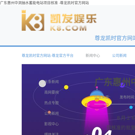
广东惠州中洞抽水蓄能电站项目核准 -尊龙凯时官方网站
尊龙凯时官方网
尊龙凯时官方网站-尊龙官方平台
新闻中心
公司新闻
广东惠州
头条新闻
南网要闻
信息来源： 发布时间：20
热点专题
公司新闻
８月２６日
影视中心
目核准的批
媒体关注