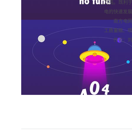
万吨。既利于
电的快速发
南方电网调
工质量精、
作者：刘