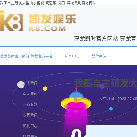
我国自主研发大型抽水蓄能“变速箱”投用 -尊龙凯时官方网站
尊龙凯时官方网站-尊龙
尊龙凯时官方网站-尊龙官方平台
新闻中心
媒体关注
我国自主研发大
头条新闻
南网要闻
信息来源： 发布时间：2023-07-0
热点专题
公司新闻
影视中心
媒体关注