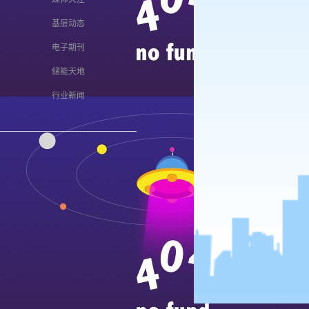
基层动态
电子期刊
储能天地
行业新闻