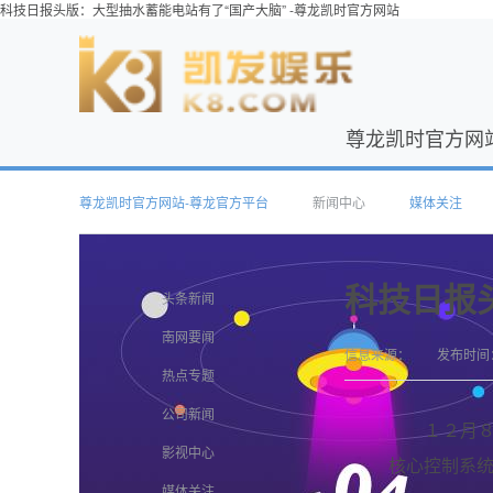
科技日报头版：大型抽水蓄能电站有了“国产大脑” -尊龙凯时官方网站
尊龙凯时官方网
尊龙凯时官方网站-尊龙官方平台
新闻中心
媒体关注
科技日报
头条新闻
南网要闻
信息来源： 发布时间：20
热点专题
公司新闻
１２月８日
影视中心
核心控制系
媒体关注