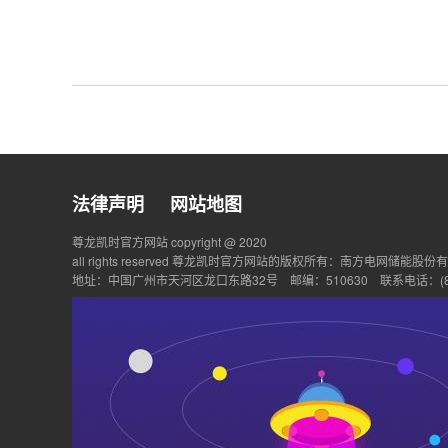
法律声明
网站地图
尊龙凯时官方网站 copyright @ 2020
all rights reserved 尊龙凯时官方网站的版权所有：南方电网储能股
地址：中国广州市天河区龙口东路32号 邮编：510630 联系电话：(86-02