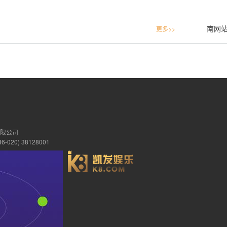
南网
更多>>
份有限公司
0) 38128001