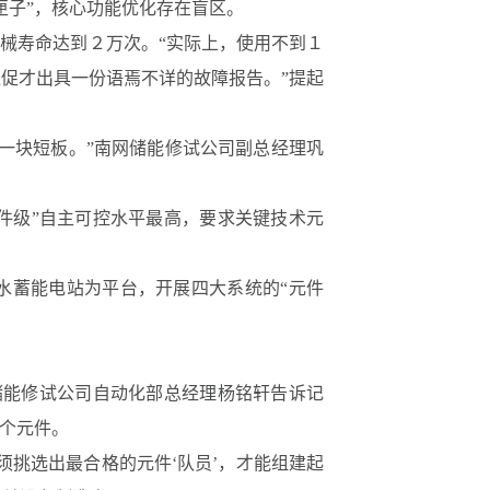
匣子”，核心功能优化存在盲区。
械寿命达到２万次。“实际上，使用不到１
促才出具一份语焉不详的故障报告。”提起
块短板。”南网储能修试公司副总经理巩
元件级”自主可控水平最高，要求关键技术元
蓄能电站为平台，开展四大系统的“元件
储能修试公司自动化部总经理杨铭轩告诉记
万个元件。
挑选出最合格的元件‘队员’，才能组建起