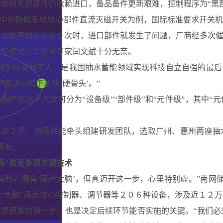
统的关键部件仍依赖进口，备品备件更新艰难，控制程序为“黑
中的励磁系统核心部件直流灭磁开关为例，国际标准要求开关机
次数不到３０００次时，进口部件就发生了问题，厂商经多次催
储能修试公司技术专家闫文斌十分无奈。
系统受制于人，是我国抽水蓄能领域实现科技自立自强的最后一
下定决心啃下这块‘硬骨头’。”
化水平大致可分为“设备级”“部件级”和“元件级”，其中“
。
２月，南网储能牵头组建研发团队，选取广州、惠州两座抽水
研发。
”攻克多项关键技术
盼着拥有‘国产大脑’，但真迈开这一步，心里特别虚。”南网
“大脑”涵盖核心控制器、调节器等２０６种设备，涉及近１２
研发的第一步，也是决定后续环节能否实施的关键。“我们必须