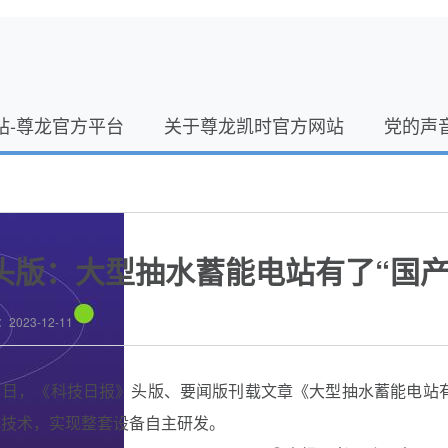
站-尊龙官方平台
关于尊龙凯时官方网站
党的声
头版：大型抽水蓄能电站有了“国产
23-12-11
，《科技日报》头版、要闻版刊载文章《大型抽水蓄能电站有了
统技术，实现整套设备自主研发。