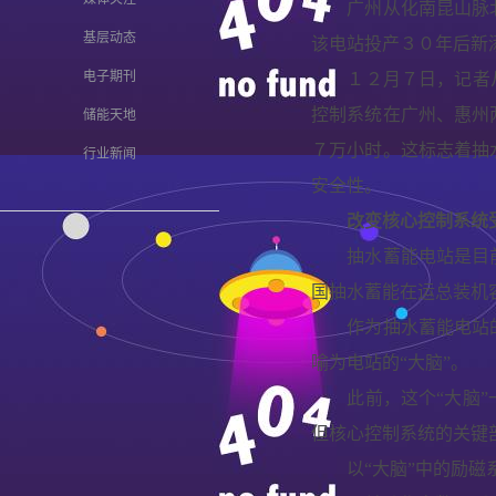
广州从化南昆山脉北
基层动态
该电站投产３０年后新添
电子期刊
１２月７日，记者从南
储能天地
控制系统在广州、惠州
７万小时。这标志着抽
行业新闻
安全性。
改变核心控制系统受
抽水蓄能电站是目前
国抽水蓄能在运总装机
作为抽水蓄能电站的
喻为电站的“大脑”。
此前，这个“大脑”一
但核心控制系统的关键
以“大脑”中的励磁系