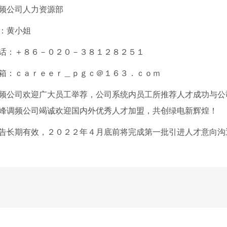
频公司人力资源部
：黄小姐
话：＋８６－０２０－３８１２８２５１
箱：ｃａｒｅｅｒ＿ｐｇｃ＠１６３．ｃｏｍ
频公司欢迎广大员工举荐，公司系统内员工所推荐人才成功与公
峰调频公司竭诚欢迎国内外优秀人才加盟，共创绿电新辉煌
！
告长期有效，２０２２年４月底
前将完成第一批引进人才意向沟