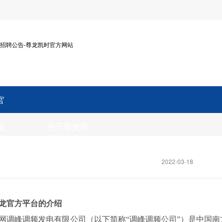
招聘公告-尊龙凯时官方网站
官
龙
关于尊龙凯
台
时官方网站
新闻中心
2022-03-18
龙官方平台的介绍
网调峰调频发电
有限公司
（
以下简称“调峰调频公司”
）
是中国南