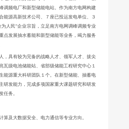
峰调频电厂和新型储能电站
。
作为南方电网构建
合能源高新技术公司、
７座已投运发电单位
、
３
业为人民”企业宗旨，立足南方电网调峰调频专业
重点发展抽水蓄能和新型储能等业务，竭力服务
。
人，具
有较为完备的战略人才、领军人才、拔尖
兆瓦级电池储能站、省部级储能工程研究中心１
生能源重大科研团队１个。
在新型储能、抽蓄电
主研发能力，完成多项国家重大课题研究和研发
发任务。
计算及大数据安全、电力通信等
专业方向
。