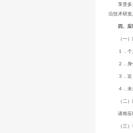
享受多
沿技术研发
四、应
（一）
１．个
２．身
３．近
４．未
（二）
请将应
（三）