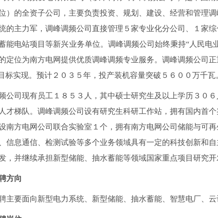
位）的全资子公司，
主要负责投资、规划、建设、经营和管理调
统的主力军，
调峰调频
公司
直接管理
５
家专业化分公司
、
１家综
蓄能电站项目等新兴业务单位。
调峰调频
公司
始终秉持“人民电
的定位为南方电网提供优质调峰调频专业服务。
调峰调频公司
正
”目标实现。预计２０３５年，投产装机容量突破５６００万千瓦
频公司现有员工１８５３人，其中硕士研究生及以上学历３０６
人才梯队。调峰调频公司设有研究生科研工作站，拥有国内首个
设南方电网公司联合实验室１个，拥有南方电网公司储能与可再
、信息通信、检测试验等多个业务领域具有一定的科技创新和自
发，并继续承担新型储能、抽水蓄能等领域国家重点项目研究开
聘
方向
聘主要面向新型电力系统、新型储能、抽水蓄能、智慧电厂、云