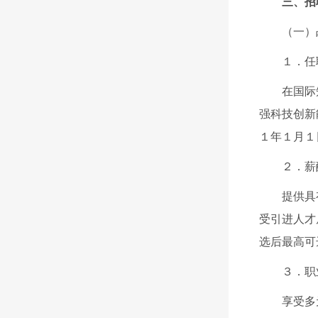
三、
招
（一）
１．任
在国际
强科技创新
１年１月１
２．薪
提供具
受引进人才
选后最高可
３．职
享受多