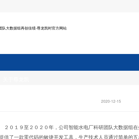
团队大数据组再创佳绩-尊龙凯时官方网站
关于尊龙凯
时官方网站
党的声音
新闻中心
2020-12-15
２０１９至２０２０年，公司智能水电厂科研团队大数据组在
提供了一款零代码的敏捷开发工具，生产技术人员通过简单的五