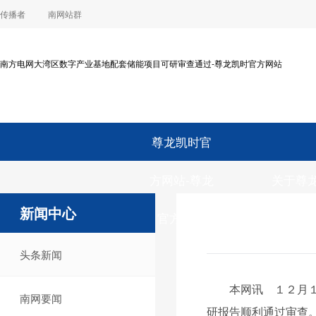
传播者
南网站群
南方电网大湾区数字产业基地配套储能项目可研审查通过-尊龙凯时官方网站
尊龙凯时官
方网站-尊龙
关于尊
新闻中心
官方平台
时官方
头条新闻
本网讯 １２月１１
南网要闻
研报告顺利通过审查