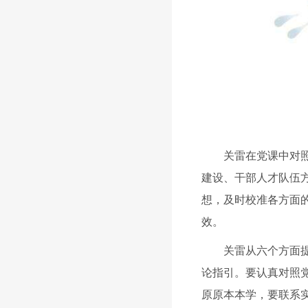
关雷在党课中
对
建设、干部人才队伍
想，及时校准各方面
效。
关雷从六个方面
论指引。
要
认真对照
原原本本学，要联系