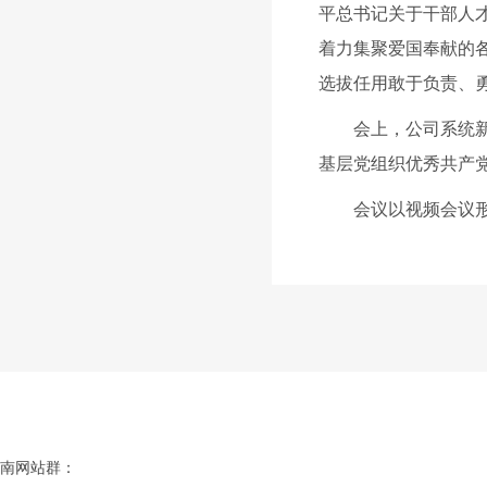
平总书记关于干部人
着力集聚爱国奉献的
选拔任用敢于负责、
会上，公司系统
基层党组织优秀共产
会议
以视频会议
南网站群：