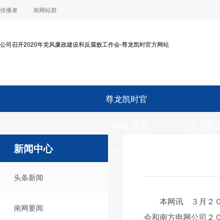
传播者
南网站群
公司召开2020年党风廉政建设和反腐败工作会-尊龙凯时官方网站
尊龙凯时官
方网站-尊龙
关于尊
新闻中心
官方平台
时官方
头条新闻
本网讯 ３月２
南网要闻
会和南方电网公司２