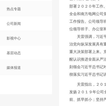
部署２０
２０
年工作
热点专题
全会和南方电网公司
工作报告
。
公司领导
公司新闻
位领导班子、办公室
关雷强调，习近
影视中心
治党向纵深发展具有
重大决策部署
上来
。
基层动态
醒认识推进全面从严
媒体报道
刻领会
习近平
总书记
彻落实
习近平
总书记
关雷指出，
２０
发扬
２０１９年公司
前
、
抓早抓小
；坚持