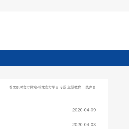
尊龙凯时官方网站-尊龙官方平台
专题
主题教育
一线声音
企业公告
2020-04-09
2020-04-03