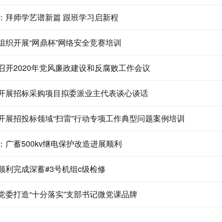
：拜师学艺谱新篇 跟班学习启新程
组织开展“网鼎杯”网络安全竞赛培训
召开2020年党风廉政建设和反腐败工作会议
开展招标采购项目拟委派业主代表谈心谈话
开展招投标领域“扫雷”行动专项工作典型问题案例培训
：广蓄500kv继电保护改造进展顺利
顺利完成深蓄#3号机组c级检修
党委打造“十分落实”支部书记微党课品牌