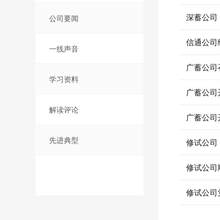
深蓄公司
公司要闻
信通公司
一线声音
广蓄公司
学习资料
广蓄公司
解读评论
广蓄公司
先进典型
修试公司
修试公司
修试公司