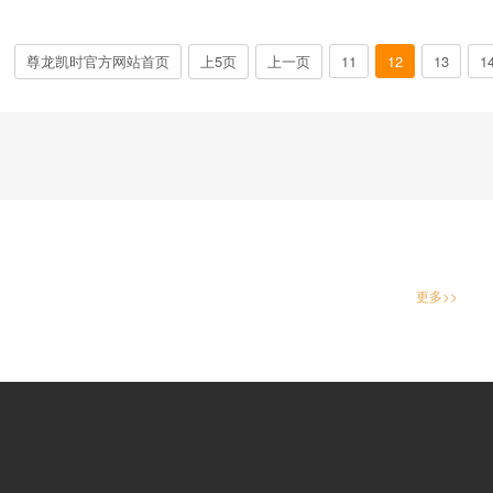
尊龙凯时官方网站首页
上5页
上一页
11
12
13
1
更多>>