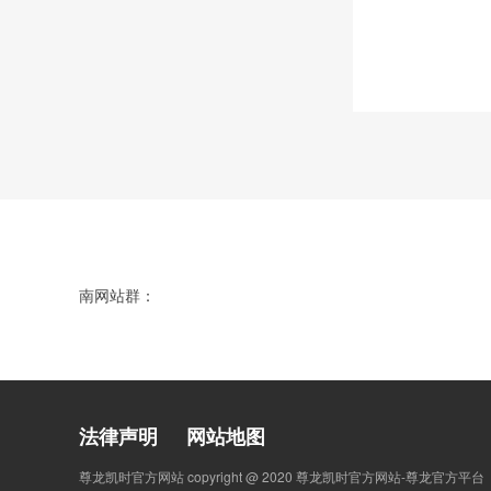
南网站群：
法律声明
网站地图
尊龙凯时官方网站 copyright @ 2020
尊龙凯时官方网站-尊龙官方平台