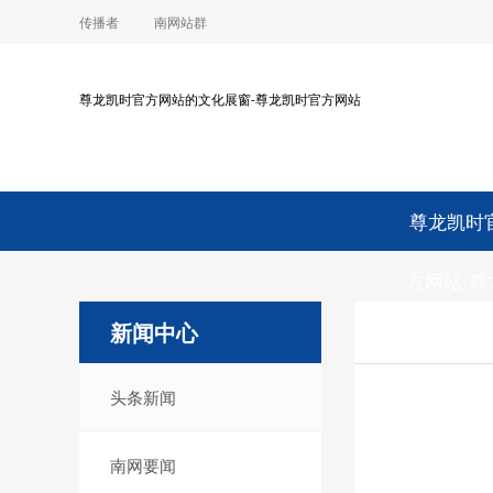
传播者
南网站群
尊龙凯时官方网站的文化展窗-尊龙凯时官方网站
尊龙凯时
方网站-尊
新闻中心
官方平
头条新闻
南网要闻