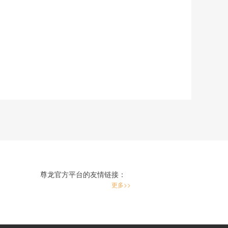
尊龙官方平台的友情链接：
更多>>